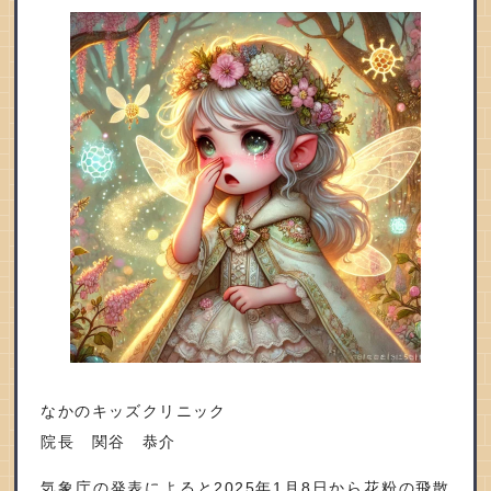
なかのキッズクリニック
院長 関谷 恭介
気象庁の発表によると
2025
年
1
月
8
日から花粉の飛散