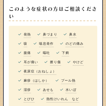
このような症状の方はご相談くださ
い
発熱
鼻づまり
鼻水
咳
喘息発作
のどの痛み
腹痛
嘔吐
下痢
耳が痛い
擦り傷
やけど
夜尿症（おねしょ）
麻疹（はしか）
プール熱
湿疹
あせも
水いぼ
とびひ
熱性けいれん など