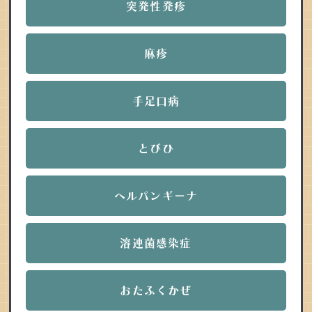
突発性発疹
麻疹
手足口病
とびひ
ヘルパンギーナ
溶連菌感染症
おたふくかぜ