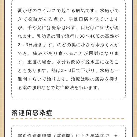
夏かぜのウイルスで起こる病気です。水疱がで
きて発熱がある点で、手足口病と似ています
が、手や足には発疹は出ず、口だけに症状が現
れます。乳幼児の間で流行し38〜40℃の高熱が
2～3日続きます。のどの奥に小さな水ぶくれが
でき、痛みがあり食べることが困難になりま
す。重度の場合、水分も飲めず脱水症になるこ
ともあります。熱は2～3日で下がり、水疱も一
週間くらいで治ります。治療は喉の痛みを抑え
る薬の服用などで対症療法を行います。
溶連菌感染症
溶血性連鎖球菌（溶連菌）による感染症で、か