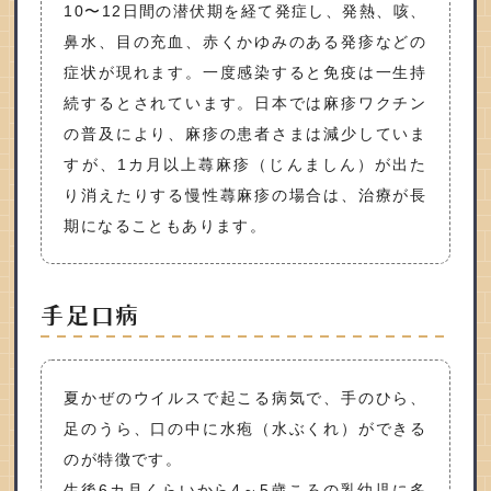
10〜12日間の潜伏期を経て発症し、発熱、咳、
鼻水、目の充血、赤くかゆみのある発疹などの
症状が現れます。一度感染すると免疫は一生持
続するとされています。日本では麻疹ワクチン
の普及により、麻疹の患者さまは減少していま
すが、1カ月以上蕁麻疹（じんましん）が出た
り消えたりする慢性蕁麻疹の場合は、治療が長
期になることもあります。
手足口病
夏かぜのウイルスで起こる病気で、手のひら、
足のうら、口の中に水疱（水ぶくれ）ができる
のが特徴です。
生後6カ月くらいから4～5歳ころの乳幼児に多