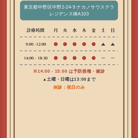
東京都中野区中野2-24-9 ナカノサウステラ
レジデンス棟A103
診療時間
月
火
水
木
金
土
日
●
●
●
●
●
▲
▲
9:00 -12:00
●
●
●
●
●
ー
ー
14:00 - 18:30
※14:00 - 15:00 は予防接種・健診
▲土曜・日曜は13:00まで
休診：祝日のみ