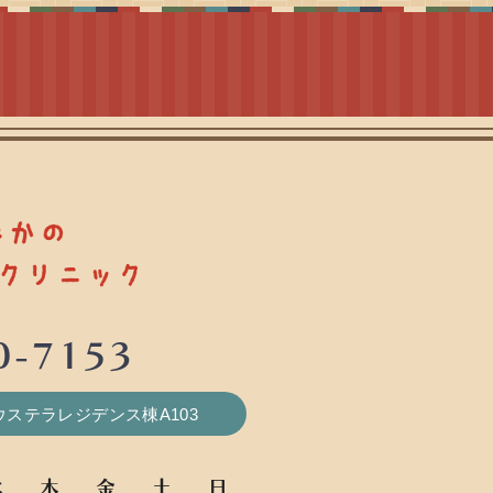
0-7153
サウステラレジデンス棟A103
水
木
金
土
日