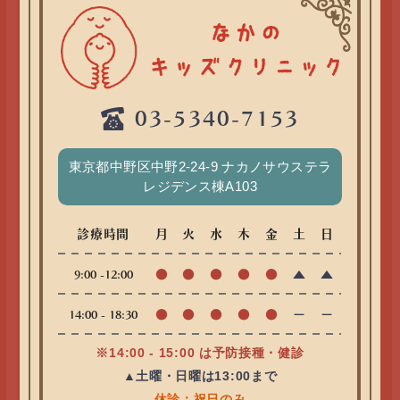
03-5340-7153
東京都中野区中野2-24-9 ナカノサウステラ
レジデンス棟A103
診療時間
月
火
水
木
金
土
日
●
●
●
●
●
▲
▲
9:00 -12:00
●
●
●
●
●
ー
ー
14:00 - 18:30
※14:00 - 15:00 は予防接種・健診
▲土曜・日曜は13:00まで
休診：祝日のみ