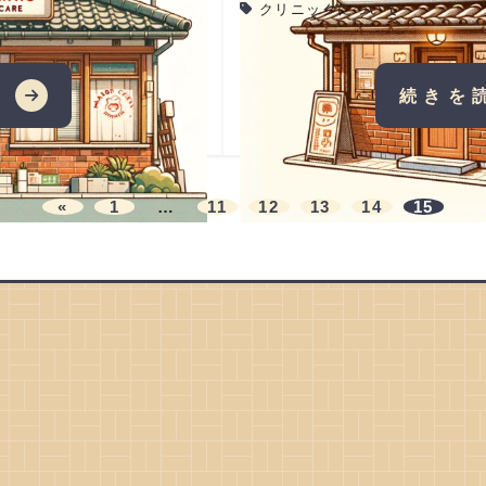
クリニックについて
む
続きを
«
1
…
11
12
13
14
15