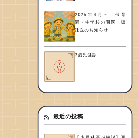
2025年4月～ 保育
園・中学校の園医・嘱
託医のお知らせ
3歳児健診
最近の投稿
【小児科医が解説】夏