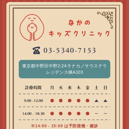
03-5340-7153
東京都中野区中野2-24-9 ナカノサウステラ
レジデンス棟A103
診療時間
月
火
水
木
金
土
日
●
●
●
●
●
▲
▲
9:00 -12:00
●
●
●
●
●
ー
ー
14:00 - 18:30
※14:00 - 15:00 は予防接種・健診