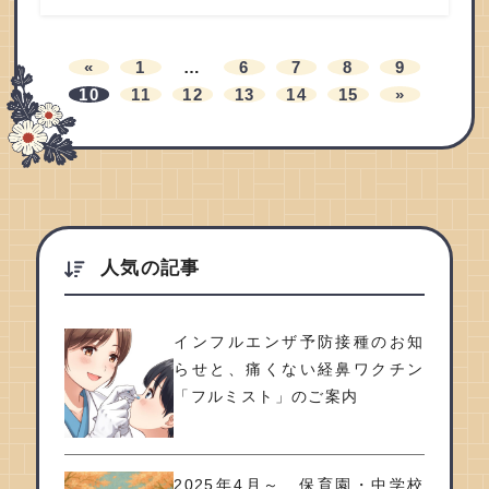
«
1
…
6
7
8
9
10
11
12
13
14
15
»
人気の記事
インフルエンザ予防接種のお知
らせと、痛くない経鼻ワクチン
「フルミスト」のご案内
2025年4月～ 保育園・中学校